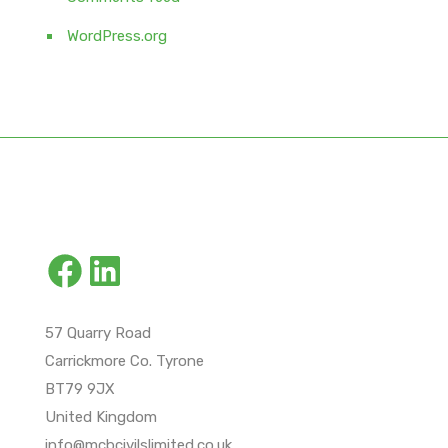
WordPress.org
Facebook
LinkedIn
57 Quarry Road
Carrickmore Co. Tyrone
BT79 9JX
United Kingdom
info@mcbcivilslimited.co.uk