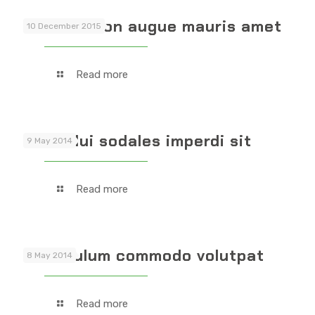
Vivamus non augue mauris amet
10 December 2015
Read more
Proin dui sodales imperdi sit
9 May 2014
Read more
Vestibulum commodo volutpat
8 May 2014
Read more