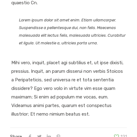
quaestio Cn.
Lorem ipsum dolor sit amet enim. Etiam ullamcorper.
Suspendisse a pellentesque dui, non felis. Maecenas
malesuada elit lectus felis, malesuada ultricies. Curabitur
et ligula. Ut molestie a, ultricies porta urna.
Mihi vero, inquit, placet agi subtilius et, ut ipse dixisti,
pressius. Inquit, an parum disserui non verbis Stoicos
a Peripateticis, sed universa re et tota sententia
dissidere? Ego vero volo in virtute vim esse quam
maximam; Si enim ad populum me vocas, eum.
Videamus animi partes, quarum est conspectus
illustrior; Et nemo nimium beatus est.
Share
121