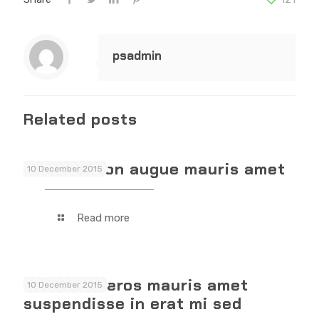
psadmin
Related posts
Vivamus non augue mauris amet
10 December 2015
Read more
Donec vel eros mauris amet
10 December 2015
suspendisse in erat mi sed