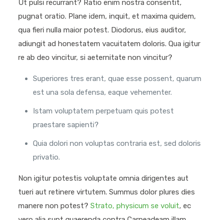
Ut pulsi recurrant? Ratio enim nostra consentit,
pugnat oratio. Plane idem, inquit, et maxima quidem,
qua fieri nulla maior potest. Diodorus, eius auditor,
adiungit ad honestatem vacuitatem doloris. Qua igitur
re ab deo vincitur, si aeternitate non vincitur?
Superiores tres erant, quae esse possent, quarum
est una sola defensa, eaque vehementer.
Istam voluptatem perpetuam quis potest
praestare sapienti?
Quia dolori non voluptas contraria est, sed doloris
privatio.
Non igitur potestis voluptate omnia dirigentes aut
tueri aut retinere virtutem. Summus dolor plures dies
manere non potest?
Strato, physicum se voluit
, ec
vero alia sunt quaerenda contra Carneadeam illam