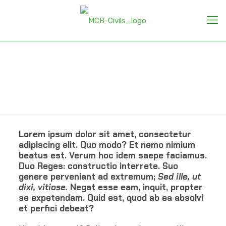
Vestibulum
commodo volutpat
Lorem ipsum dolor sit amet, consectetur
adipiscing elit. Quo modo? Et nemo nimium
beatus est.
Verum hoc idem saepe faciamus.
Duo Reges: constructio interrete.
Suo
genere perveniant ad extremum;
Sed ille, ut
dixi, vitiose.
Negat esse eam, inquit, propter
se expetendam. Quid est, quod ab ea absolvi
et perfici debeat?